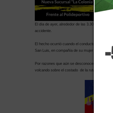
El día de ayer, alrededor de las 3.30, en la ru
accidente.
El hecho ocurrió cuando el conductor de una cam
San Luis, en compañía de su mujer y su hijo de
Por razones que aún se desconocen, perdió el 
volcando sobre el costado de la ruta.