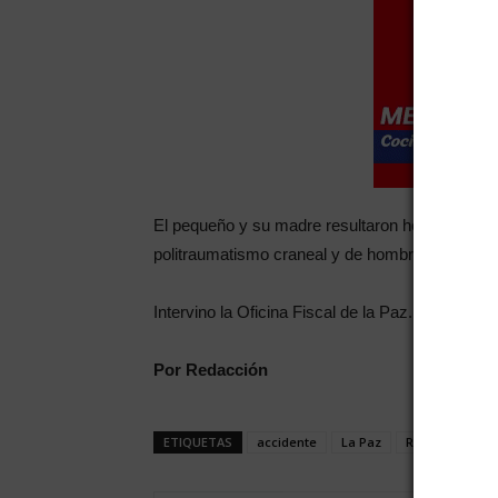
El pequeño y su madre resultaron heridos y fuero
politraumatismo craneal y de hombro, y su mad
Intervino la Oficina Fiscal de la Paz.
Por Redacción
ETIQUETAS
accidente
La Paz
Ruta 7