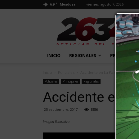
C
6.9
viernes, agosto 7, 2026
Mendoza
2634
Diario
INICIO
REGIONALES
PROVINCIALE
Inicio
Policiales
Accidente en La Paz, un niño y s
Policiales
Principales
Regionales
Accidente en La
25 septiembre, 2017
1556
Imagen Ilustrativa