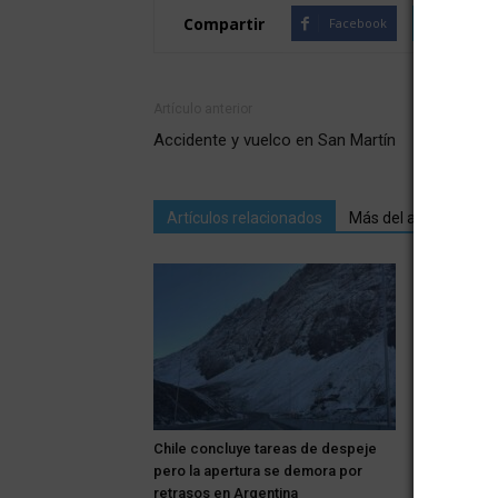
Compartir
Facebook
Twitte
Artículo anterior
Accidente y vuelco en San Martín
Artículos relacionados
Más del autor
Chile concluye tareas de despeje
Los autos d
pero la apertura se demora por
centro de S
retrasos en Argentina