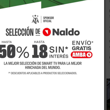
ta Nacional 7 del departamento de La Paz se produjo un
ioneta Peugeot Partner se dirigía hacia la provincia de
 siete años.
control del vehículo, comenzó a dar tumbos y terminó