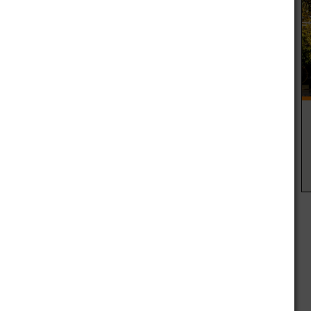
n traslados al Hospital local. El niño sufrió
re, politraumatismos varios.