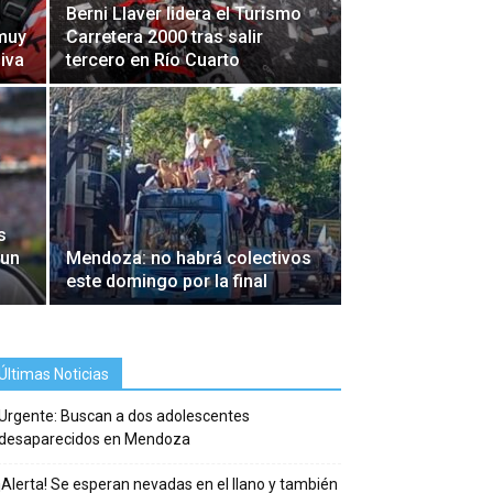
Berni Llaver lidera el Turismo
 muy
Carretera 2000 tras salir
siva
tercero en Río Cuarto
s
 un
Mendoza: no habrá colectivos
este domingo por la final
Últimas Noticias
Urgente: Buscan a dos adolescentes
desaparecidos en Mendoza
¡Alerta! Se esperan nevadas en el llano y también