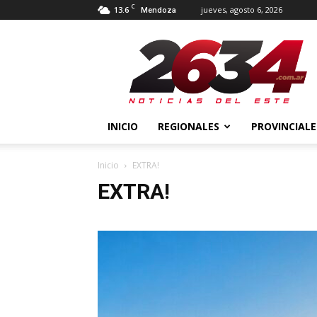
C
13.6
jueves, agosto 6, 2026
Mendoza
2634
Diario
INICIO
REGIONALES
PROVINCIALE
Inicio
EXTRA!
EXTRA!