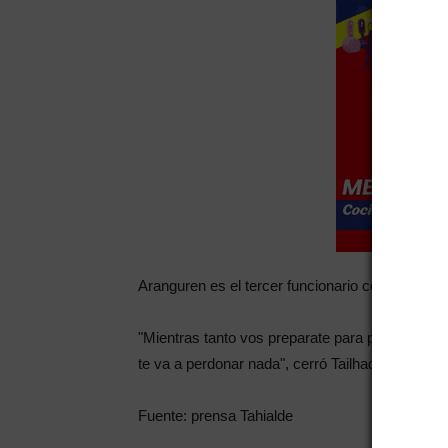
Aranguren es el tercer funcionario con más dine
"Mientras tanto vos preparate para pagar hasta 
te va a perdonar nada", cerró Tailhade.
Fuente: prensa Tahialde