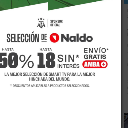
or evación fiscal contra el ministro de Energía, Juan José
diputado nacional Rodolfo Tailhade, quien publicó el
uda con el organismo recaudador por $ 201.477.
 no pagar más de $ 200.000 de impuesto a los bienes
 le inició una demanda y le embargó los bienes.
ía ordenado al titular de la AFIP, Alberto Abad que
nismo condonó la deuda por $ 201.477, de acuerdo a la