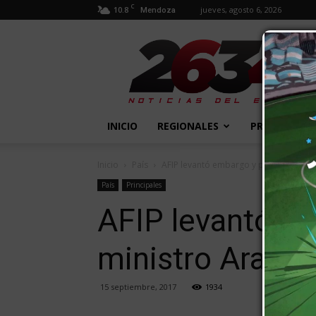
C
10.8
jueves, agosto 6, 2026
Mendoza
2634
Diario
INICIO
REGIONALES
PROVINCIALE
Inicio
País
AFIP levantó embargo y perdonó una 
País
Principales
AFIP levantó e
ministro Arang
15 septiembre, 2017
1934