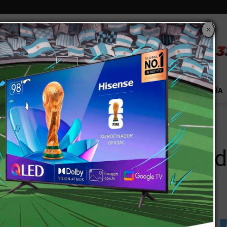
×
S
EXTRA!
MUNDO
PAÍS
EVENTOS
TECNOLOGÍA
deuda al ministro Aranguren
mbargo y perdonó una d
uren