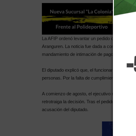
La AFIP ordenó levantar un pedido de embargo p
Aranguren. La noticia fue dada a conocer por el 
mandamiento de intimación de pago por una de
El diputado explicó que, el funcionario decidió
personas. Por la falta de cumplimiento, la AFIP
A comienzo de agosto, el ejecutivo nacional habr
retrotraiga la decisión. Tras el pedido, el orga
acusación del diputado.