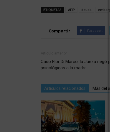
ETIQUETAS
AFIP
deuda
embargo
perdon
Compartir
Facebook
Twitte
Artículo anterior
Caso Flor Di Marco: la Jueza negó pericias
psicológicas a la madre
Artículos relacionados
Más del autor