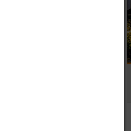
ro del gobierno, detrás de Gustavo Arribas y Luis Caputo.
el último centavo del nuevo tarifazo de Aranguren. Macri no