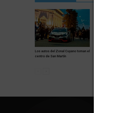
Los autos del Zonal Cuyano toman el
Alerta: el v
centro de San Martín
Zona Este 
de tempera