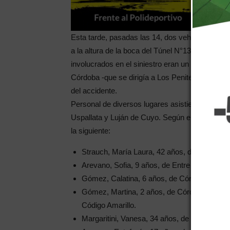
Esta tarde, pasadas las 14, dos vehículos partic
a la altura de la boca del Túnel N°13 cerca de 
involucrados en el siniestro eran un Renault Cl
Córdoba -que se dirigía a Los Penitentes- y el 
del accidente.
Personal de diversos lugares asistieron a los 
Uspallata y Luján de Cuyo. Según el reporte d
la siguiente:
Strauch, María Laura, 42 años, de Entres R
Arevano, Sofia, 9 años, de Entre Ríos, Pol
Gómez, Calatina, 6 años, de Córdoba. Poli
Gómez, Martina, 2 años, de Córdoba. Polit
Código Amarillo.
Margaritini, Vanesa, 34 años, de Córdoba. 