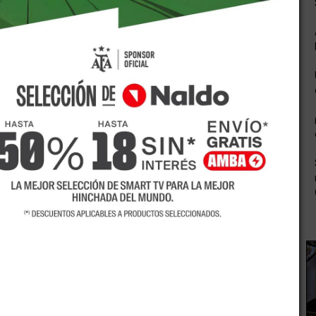
ulares colisionaron de forma frontal en la Ruta Nacional 7,
la localidad de Polvaredas, (Las Heras). Los rodados
io y un VW Country, uno proveniente de la provincia de
otro se dirigía a Mendoza. Aún no se determinan las causas
heridos y se involucraron cinco ambulancias de Horcones,
ado por Gendarmería Nacional la
lista de accidentados
es
íos, Politraumatismo. Compensada . Código Amarillo.
itraumatismo. Compensada. Código Amarillo.
traumatismo, Compensado. Código Amarillo.
raumatismo. Compensada. Herida cortante de mentón.
Politraumatismo. Compensada. Código Amarillo.