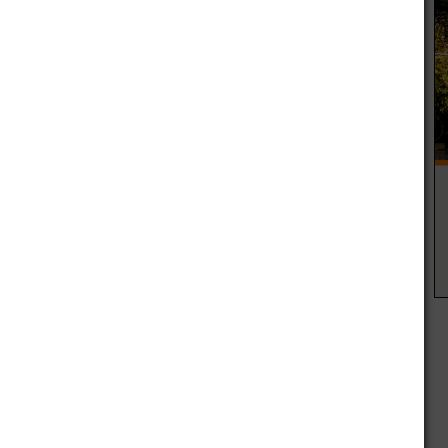
 Politraumatismo. Traumatismo de tórax. Código Amarillo.
. Politraumatismo. Traumatismo de tórax. Código Amarillo.
raumatismo, con fractura de radio y cúbito expuesta
ecuperado. Código Rojo. Traslado al Hospital Central.
 Ríos. Código Verde.
an a quedar internados en el Hospital Chrabalowski de
al Central y el Código Verde quedó con su familia en