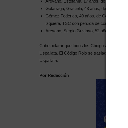
Arevano, Estefanía, 17 años, de Entre Ríos.
Galarraga, Graciela, 43 años, de Entre Ríos
Gémez Federico, 40 años, de Córdoba. Polit
izquiera, TSC con pérdida de conocimiento r
Arevano, Sergio Gustavo, 52 años, de Entre
Cabe aclarar que todos los Códigos Amarillos v
Uspallata. El Código Rojo se trasladó al Hospit
Uspallata.
Por Redacción