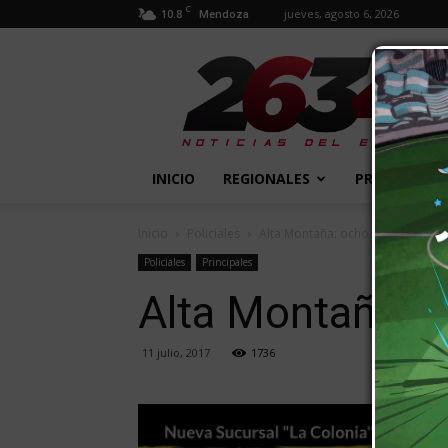
C
10.8
jueves, agosto 6, 2026
Mendoza
2634
Diario
INICIO
REGIONALES
PROVINCIALE
Inicio
Policiales
Alta Montaña: ocho heridos en u
Policiales
Principales
Alta Montaña: o
11 julio, 2017
1736