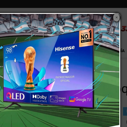
×
S
EXTRA!
MUNDO
PAÍS
EVENTOS
TECNOLOGÍA
n choque frontal
cho heridos en un choq