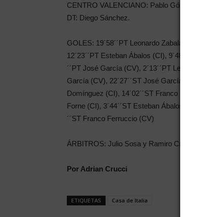
CENTRO VALENCIANO: Pablo Gómez, Matías Arn
DT: Diego Sánchez.
GOLES: 19´58´´PT Leonardo Zabala (CI), 16´12
12´23´´PT Esteban Ábalos (CI), 9´48´´PT Gonza
´´PT José García (CV), 2´13´´PT Leo Zabala (C
García (CV), 22´27´´ST José García (CV), 21´
Domínguez (CI), 14´02´´ST Franco Ferruccio (
Forne (CI), 3´44´´ST Esteban Ábalos (CI), 3´1
´´ST Franco Ferruccio (CV)
ÁRBITROS: Julio Sosa y Ramiro Cruzado.
Por Adrian Crucci
ETIQUETAS
Casa de Italia