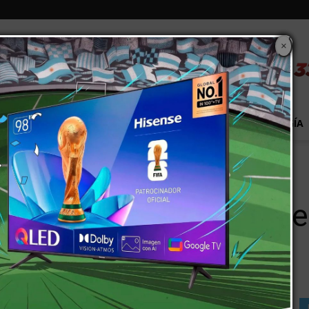
×
S
EXTRA!
MUNDO
PAÍS
EVENTOS
TECNOLOGÍA
ante Centro Valenciano de...
ugó de igual a igual ant
San Juan