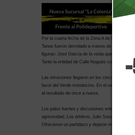
Por la cuarta fecha de la Zona A de la Liga Nac
Tanos fueron derrotado a manos de la Barraca 
figuras: José García de la visita que hizo siete
Tanto la entidad de Calle Nogués como la Barra
Las emociones llegaron en los cinco minutos de 
favor del Verde mendocino. En el segundo tiempo
al resultado de once a nueve.
Los palos fuertes y discusiones entre jugadores
agresividad. Los árbitros, Julio Sosa y Ramiro
Ofrecieron un partidazo y dejaron muy contentos 