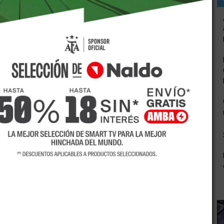
ional A1 Senior Masculino de hockey sobre patines, los
de la vecina provincia por once a nueve. Se reconocen dos
 goles y la experiencia de Esteban Ábalos para el local.
ca se intercambiaron los dominios.
juego a tal punto que fueron a vestuarios cinco a tres
, las situaciones y los tantos incrementaron hasta llegar
 de ambos quintetos existieron pero no pasó a la
 Cruzado pudieron controlar con normalidad las acciones.
al público que llenaron la pista de Casa de Italia.