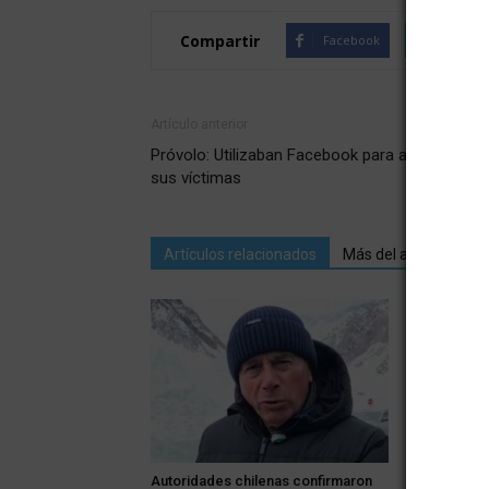
Compartir
Facebook
Twitte
Artículo anterior
Próvolo: Utilizaban Facebook para acercarse a
sus víctimas
Artículos relacionados
Más del autor
Rivadavia: 
bodega Garg
Autoridades chilenas confirmaron
tradicionali