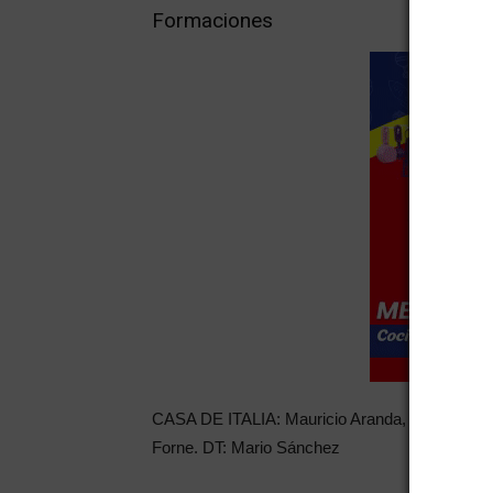
Formaciones
CASA DE ITALIA: Mauricio Aranda, Esteban Áb
Forne. DT: Mario Sánchez