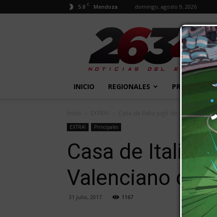
C
5.8
domingo, agosto 9, 2026
Mendoza
2634
Diario
INICIO
REGIONALES
PROVINCIALE
Inicio
EXTRA!
Casa de Italia jugó de igual a igual 
EXTRA!
Principales
Casa de Italia j
Valenciano de 
31 julio, 2017
1167