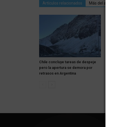
Artículos relacionados
Más del autor
Chile concluye tareas de despeje
Los autos d
pero la apertura se demora por
centro de S
retrasos en Argentina