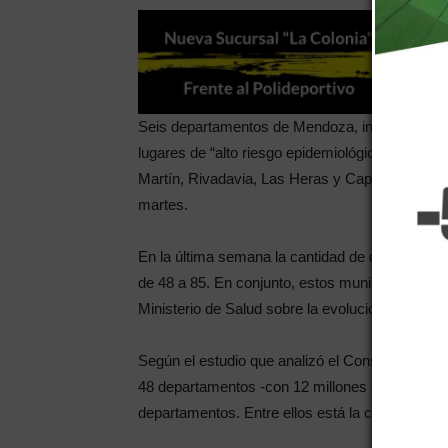
Seis departamentos de Mendoza, incluida su cap
lugares de “alto riesgo epidemiológico” por e
Martín, Rivadavia, Las Heras y Capital son los
martes.
En la última semana la cantidad de departament
de 48 a 85. En conjunto, estos municipios abar
Ministerio de Salud sobre la evolución del riesg
Según el estudio que analizó el Consejo Federa
48 departamentos -con 12 millones de personas-
departamentos. Entre ellos está la ciudad de Bu