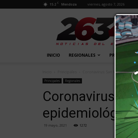
C
15.2
viernes, agosto 7, 2026
Mendoza
2634
Diario
INICIO
REGIONALES
PROVINCIALE
Inicio
Principales
Coronavirus: San Martín y Rivad
Principales
Regionales
Coronavirus: Sa
epidemiológico
19 mayo, 2021
1272