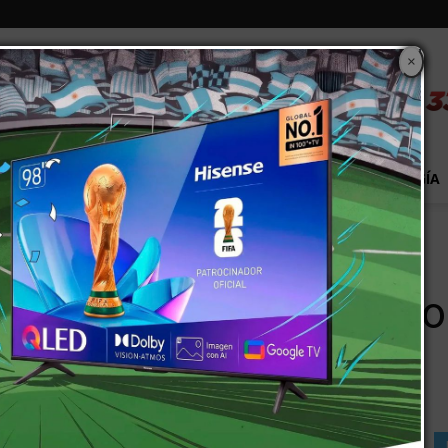
×
S
EXTRA!
MUNDO
PAÍS
EVENTOS
TECNOLOGÍA
avia con alto riesgo epidemiológico
n Martín y Rivadavia co