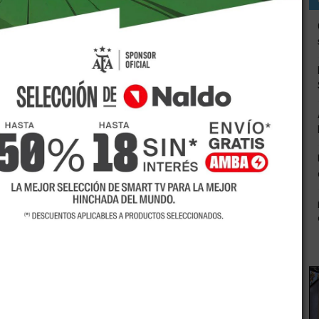
ital, fueron reportados por el gobierno nacional como
l aumento de casos de COVID-19. Luján, Godoy Cruz, San
 lugares mencionados en un informe especial difundido este
os en “alto riesgo” epidemiológico en todo el país pasaron
can a 25 millones de personas, según un informe del
o epidemiológico en todo el país.
l de Salud (Cofesa) en su última reunión, hace 7 días había
 en “alto riesgo” y actualmente esa cifra se elevó a 85
enos Aires y otras 13 jurisdicciones.