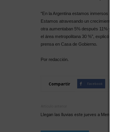
“En la Argentina estamos inmersos en una situ
Estamos atravesando un crecimiento sostenido
otra aumentaban 5% después 11% y en la ultim
el área metropolitana 30 %”, explicó la ministra
prensa en Casa de Gobierno.
Por redacción.
Compartir
Facebook
Twitte
Artículo anterior
Llegan las lluvias este jueves a Mendoza