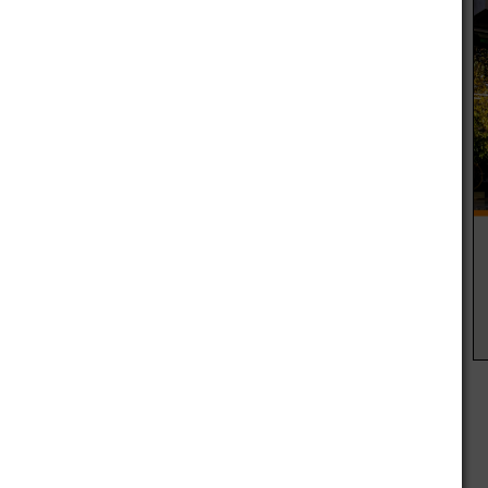
 es clave y a su vez,la mayoría de los pacientes no logra
abéticos no cumple con los objetivos de glucemia
dición y el seguimiento es fundamental. No obstante, se
a con frecuencia.
 de Abbott,
está compuesto por un sensor pequeño, del
en el brazo y que mide la glucosa en líquido intersticial