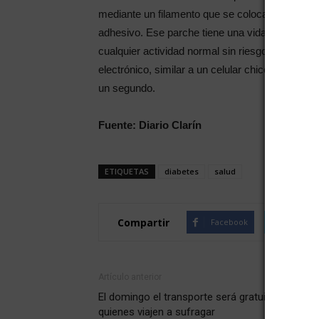
mediante un filamento que se coloca debajo de 
adhesivo. Ese parche tiene una vida útil de 14 d
cualquier actividad normal sin riesgo de que se s
electrónico, similar a un celular chico) que al 
un segundo.
Fuente: Diario Clarín
ETIQUETAS
diabetes
salud
Compartir
Facebook
Twitte
Artículo anterior
El domingo el transporte será gratuito para
quienes viajen a sufragar