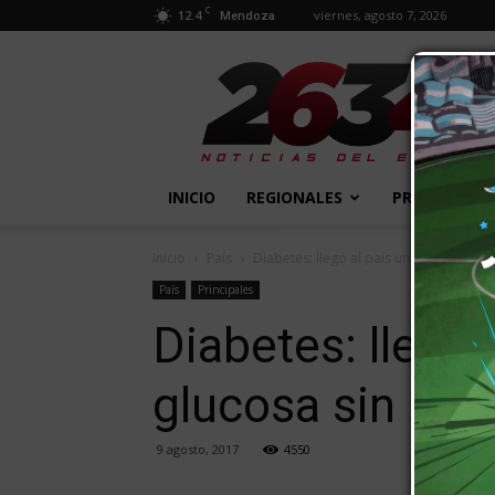
C
12.4
viernes, agosto 7, 2026
Mendoza
2634
Diario
INICIO
REGIONALES
PROVINCIALE
Inicio
País
Diabetes: llegó al país un dispositivo 
País
Principales
Diabetes: llegó 
glucosa sin pin
9 agosto, 2017
4550