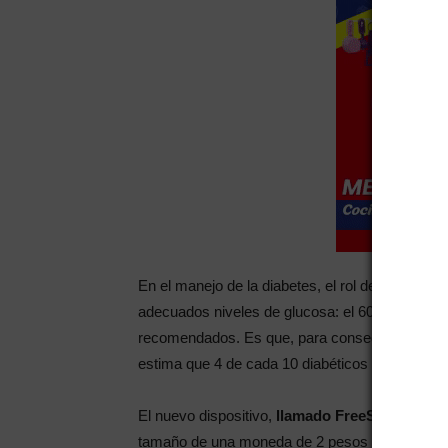
En el manejo de la diabetes, el rol del paciente
adecuados niveles de glucosa: el 60% de los di
recomendados. Es que, para conseguirlo, la me
estima que 4 de cada 10 diabéticos no lo realiz
El nuevo dispositivo,
llamado FreeStyle Libre,
tamaño de una moneda de 2 pesos que se coloca 