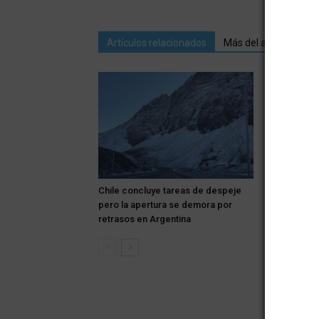
Artículos relacionados
Más del autor
Chile concluye tareas de despeje
Los autos d
pero la apertura se demora por
centro de S
retrasos en Argentina