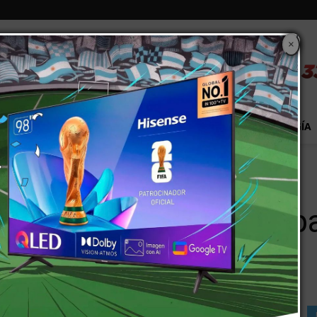
×
S
EXTRA!
MUNDO
PAÍS
EVENTOS
TECNOLOGÍA
para medir la glucosa sin pinchazos
al país un dispositivo p
chazos