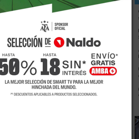
ando un sensor que se coloca en el brazo.
béticos tipo 1, uno de los aspectos que les resulta más
es y cinco veces al día para medir su nivel de glucosa en
vida de los pacientes, han colocado a los pinchazos como
o dispositivo que puede medir la glucosa sin pinchazos
to de la diabetes tipo 1, y también para los diabéticos tipo
mente la glucosa.