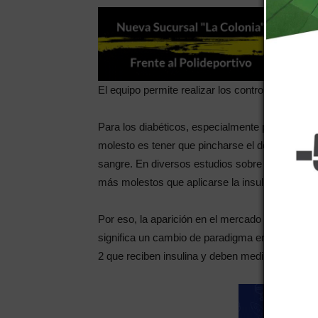
El equipo permite realizar los controles escane
Para los diabéticos, especialmente para los dia
molesto es tener que pincharse el dedo entre tr
sangre. En diversos estudios sobre calidad de 
más molestos que aplicarse la insulina.
Por eso, la aparición en el mercado de un nuev
significa un cambio de paradigma en el tratamien
2 que reciben insulina y deben medirse regular