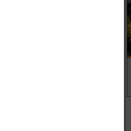
encia Pública serán la Dra. María Paula Llosa por la
l y la Lic. María Cecilia Blanco, por la Unidad de
lega la plena conducción de la misma.
s a los efectos de su intervención durante la Audiencia,