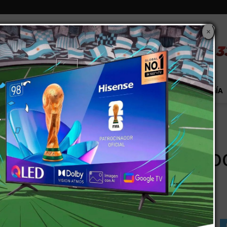
×
S
EXTRA!
MUNDO
PAÍS
EVENTOS
TECNOLOGÍA
: convocan a una Audiencia Pública
artín-Rivadavia: convo
ca