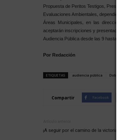
Propuesta de Peritos Testigos, Presentación de 
Evaluaciones Ambientales, dependiente de la Se
Áreas Municipales, en las direcciones y hora
aceptarán inscripciones y presentaciones escrita
Audiencia Pública desde las 9 hasta las 10.
Por Redacción
ETIQUETAS
audiencia pública
Doble Vía
Zon
Compartir
Facebook
Twitte
Artículo anterior
¡A seguir por el camino de la victoria!