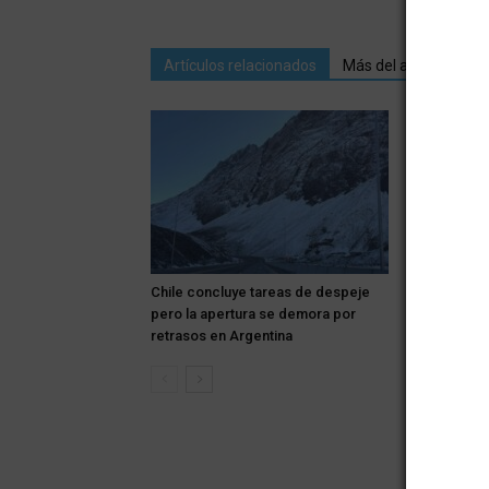
Artículos relacionados
Más del autor
Chile concluye tareas de despeje
Los autos d
pero la apertura se demora por
centro de S
retrasos en Argentina