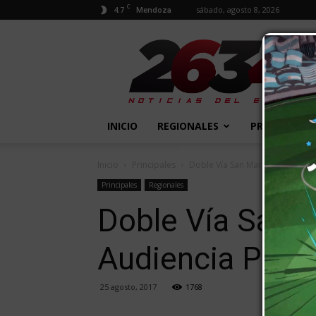
C
4.7
sábado, agosto 8, 2026
Mendoza
2634
Diario
INICIO
REGIONALES
PROVINCIALE
Inicio
Principales
Doble Vía San Martín-Rivadavia
Principales
Regionales
Doble Vía San M
Audiencia Públi
25 agosto, 2017
1768