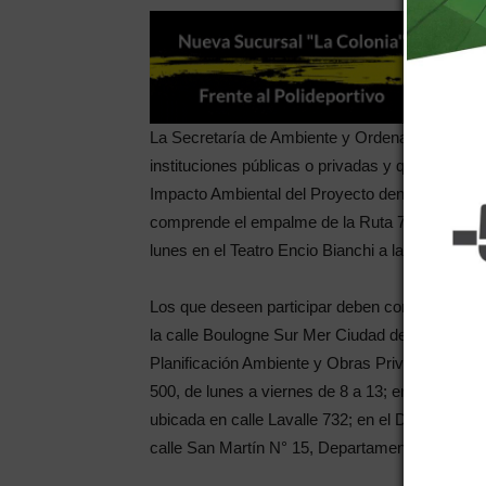
La Secretaría de Ambiente y Ordenamiento Terr
instituciones públicas o privadas y quienes dese
Impacto Ambiental del Proyecto denominado Do
comprende el empalme de la Ruta 7 (Depto. San 
lunes en el Teatro Encio Bianchi a las 10 de la
Los que deseen participar deben consultar la S
la calle Boulogne Sur Mer Ciudad de Mendoza, d
Planificación Ambiente y Obras Privadas de la 
500, de lunes a viernes de 8 a 13; en la Direcc
ubicada en calle Lavalle 732; en el Departamen
calle San Martín N° 15, Departamento de Junin