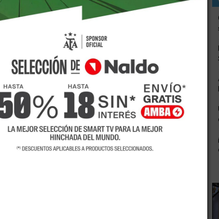
itorial de la Provincia de Mendoza convocó a vecinos,
en participar de la Audiencia Pública para evaluar el
ble Vía Acceso Rivadavia-Junín–San Martín, tramo que
Martín) con la calle Falucho. El evento tendrá lugar el
 mañana.
ecretaría de Ambiente y Ordenamiento Territorial ubicada en
e Lunes a Viernes de 8.30 a 13; en la Dirección de
Municipalidad de San Martín ubicada en Calle 9 de Julio
ión de Obras Públicas de la Municipalidad de Rivadavia,
to de Planificación Urbana y Gestión Ambiental, ubicada en
.