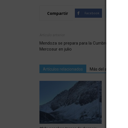
Compartir
Facebook
Twitte
Artículo anterior
Mendoza se prepara para la Cumbre del
Mercosur en julio
Artículos relacionados
Más del autor