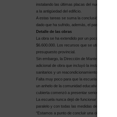
instalando las últimas placas del nuevo cielor
a la antigüedad del edificio.
A estas tareas se suma la conclusión de la repar
dado que ha sufrido, además, el paso de los años
Detalle de las obras
La obra se ha extendido por un poco más de 6 m
$6.600.000. Los recursos que se utilizaron para
presupuesto provincial.
Sin embargo, la Dirección de Mantenimiento y R
adicional de obra que incluyó la instalación de
sanitarios y un reacondicionamiento del sistema 
Falta muy poco para que la escuela Corrientes 
un anhelo de la comunidad educativa, que ya l
cubierta comenzó a presentar serios problemas de
La escuela nunca dejó de funcionar para el dict
paralelo y con todas las medidas de seguridad 
“Estamos a punto de concluir una obra muy esp