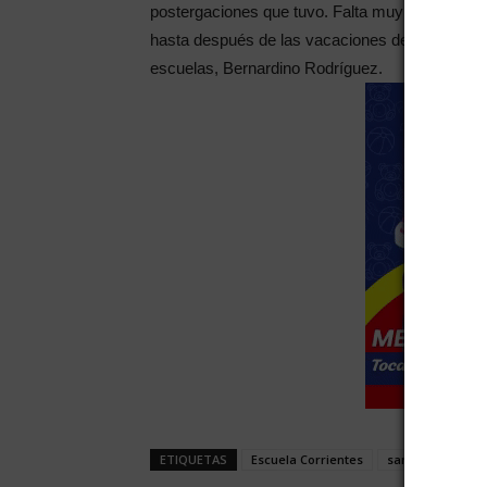
postergaciones que tuvo. Falta muy poco para 
hasta después de las vacaciones de invierno”, 
escuelas, Bernardino Rodríguez.
ETIQUETAS
Escuela Corrientes
san martín