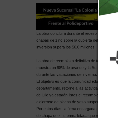
La obra concluirá durante el receso invernal. 
chapas de zinc sobre la cubierta del establecimi
inversión supera los $6,6 millones.
La obra de reemplazo definitivo de toda la cubi
muestra un 98% de avance y la Subsecretaría de 
durante las vacaciones de invierno.
El objetivo es que la comunidad educativa de la
departamento, retorne a las actividades con las
de julio ya estarán listos el recambio de toda la
cielorraso de placas de yeso suspendido.
Por estos días, la firma encargada de los trab
de chapa de zinc enmalletada que remplazó a la 