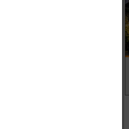
raso, que también presentaba un desgaste importante debido
ación integral de todo el sistema eléctrico de la escuela,
 y la incidencia de las lluvias.
eses y demandó una inversión oficial superior a los
 financiar las tareas provienen íntegramente del
eparaciones de Infraestructura Social Básica autorizó un
 una cañería de agua que une el tanque elevado y los grupos
de desagüe pluvial. La inversión final ronda los $500 mil.
tenga nuevo techo y sistema eléctric, y ha hecho realidad
leva más de cinco años de postergaciones, desde que la
 filtraciones a raíz de las lluvias.
ado de clases mientras duró la obra. Siempre se trabajó en
necesarias.
erada por la comunidad educativa, debido a las