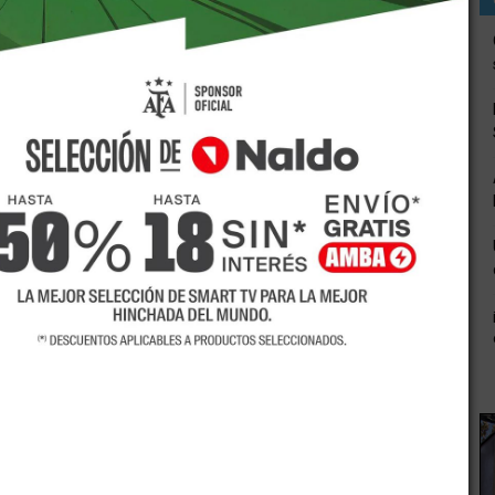
Se están terminando de colocar 2.400 metros cuadrados de
ento, los cielorrasos y una nueva instalación eléctrica. La
erta de techo de la escuela 1-055 Corrientes, de San Martín
Infraestructura Social Básica tiene previsto concluirla
 emblemática escuela, ubicada en el radio céntrico del
 nuevas instalaciones funcionando a pleno. Es decir, a fines
 cubierta, el sistema eléctrico y el remplazo de todo el
ajos está terminando de colocar los 2.400 metros cuadrados
antigua cubierta de teja colonial. Además, continúa