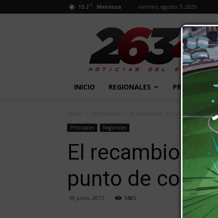
C
15.2
viernes, agosto 7, 2026
Mendoza
2634
Diario
INICIO
REGIONALES
PROVINCIALE
Inicio
Principales
El recambio de techos en la es
Principales
Regionales
El recambio de 
punto de concr
30 junio, 2017
1485