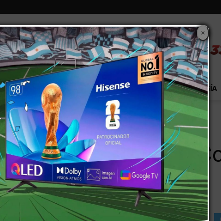
×
S
EXTRA!
MUNDO
PAÍS
EVENTOS
TECNOLOGÍA
cuela Corrientes a punto de concretarse
techos en la escuela Co
etarse