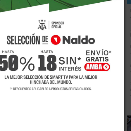
 un cronograma de actividades para destacar la importancia
 de folletos informativos dentro y fuera del hospital para
 zona Este. Además, se han previsto reuniones en las que
as con aquellas que ingresaron recientemente al Servicio
 las mamás que asisten al consultorio de seguimiento.
e manos y preparación para la lactancia materna, a cargo
o y lactancia materna, dictado por Sergio Correa, y
ervación y almacenamiento de leche humana, por parte del
Rivadavia, la licenciada en obstetricia Fernanda Novello,