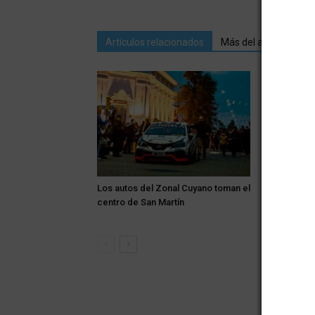
Artículos relacionados
Más del autor
Los autos del Zonal Cuyano toman el
Alerta: el v
centro de San Martín
Zona Este 
de tempera