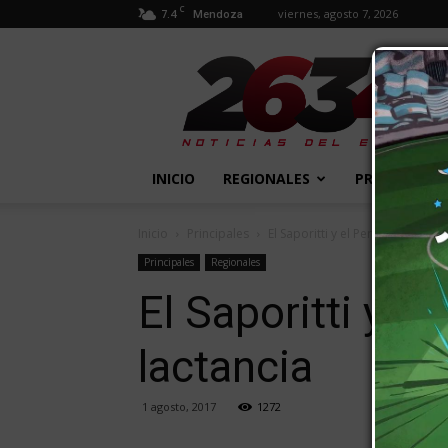
C
7.4
viernes, agosto 7, 2026
Mendoza
2634
Diario
INICIO
REGIONALES
PROVINCIALE
Inicio
Principales
El Saporitti y el Perrupato se s
Principales
Regionales
El Saporitti y 
lactancia
1 agosto, 2017
1272