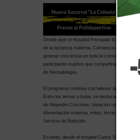
Desde ayer el Hospital Perrupato trabaja sobre
de la lactancia materna. Comienza con la entrega
generar conciencia en toda la comunidad de la
participarán madres que compartirán experienci
de Neonatología.
El programa continúa con talleres destinados a
Entre los temas a tratar, se destacan Lavado d
de Alejandro Criscione; Variación normal de pes
Alimentación materna, mitos, técnicas de cons
Servicio de Nutrición.
En tanto, desde el hospital Carlos Saporitti de 