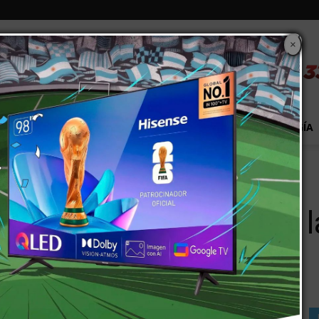
×
S
EXTRA!
MUNDO
PAÍS
EVENTOS
TECNOLOGÍA
uman a la Semana de la...
el Perrupato se suman a 