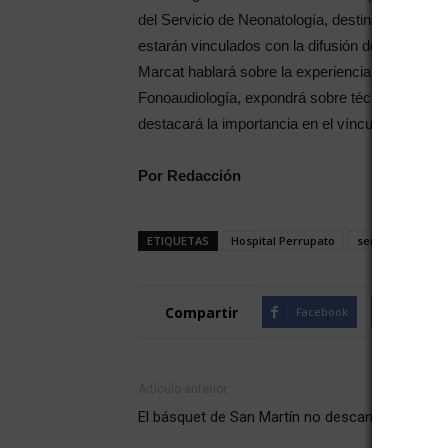
del Servicio de Neonatología, destinados a la
estarán vinculados con la difusión del Centro Re
Marcat hablará sobre la experiencia de profes
Fonoaudiología, expondrá sobre técnicas y post
destacará la importancia en el vínculo madre e 
Por Redacción
ETIQUETAS
Hospital Perrupato
semana de la La
Compartir
Facebook
Twitte
Artículo anterior
El básquet de San Martín no descansa