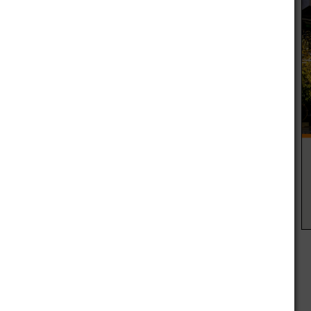
s para la manutención del grupo familiar durante un mes,
rie de servicios básicos.
fine un alza de 14,2 por ciento en el acumulado entre
e 2016 la variación es de 20,54 por ciento.
diario de 484 pesos en comida, servicios y vestimenta.