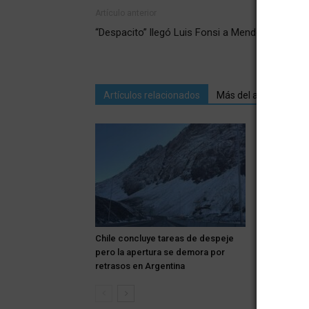
Artículo anterior
“Despacito” llegó Luis Fonsi a Mendoza
Artículos relacionados
Más del autor
Chile concluye tareas de despeje
Los autos d
pero la apertura se demora por
centro de S
retrasos en Argentina