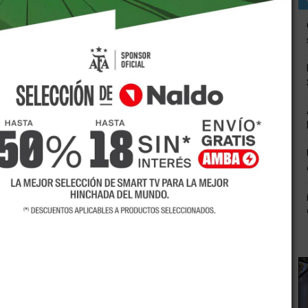
ser pobre en julio, esto implica un incremento de 1,44 por
formó el Instituto Nacional de Estadística y Censos
Total (CBT) para un grupo familiar integrado por un
la indigencia- trepó a 6.132 pesos para el mismo conjunto,