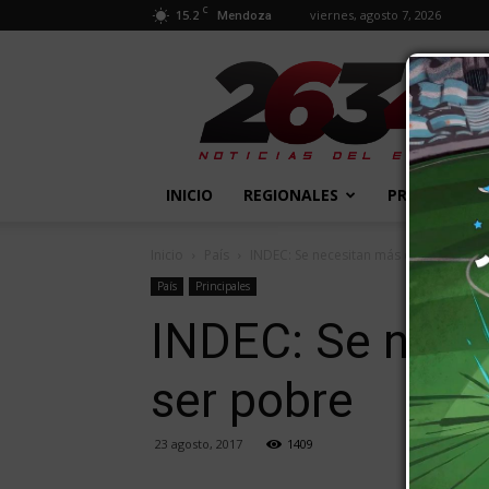
C
15.2
viernes, agosto 7, 2026
Mendoza
2634
Diario
INICIO
REGIONALES
PROVINCIALE
Inicio
País
INDEC: Se necesitan más de $15.000 a
País
Principales
INDEC: Se nece
ser pobre
23 agosto, 2017
1409