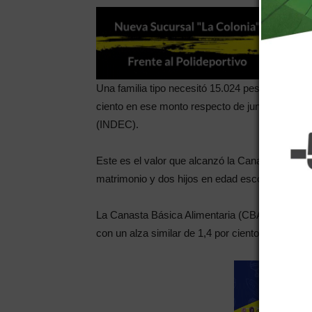
Una familia tipo necesitó 15.024 pesos para no 
ciento en ese monto respecto de junio, según in
(INDEC).
Este es el valor que alcanzó la Canasta Básica 
matrimonio y dos hijos en edad escolar.
La Canasta Básica Alimentaria (CBA) -que mide 
con un alza similar de 1,4 por ciento.