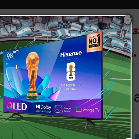
×
S
EXTRA!
MUNDO
PAÍS
EVENTOS
TECNOLOGÍA
l mes para no ser pobre
sitan más de $15.000 a