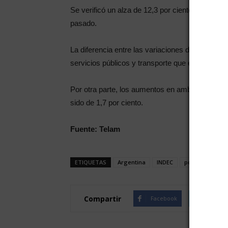
Se verificó un alza de 12,3 por ciento en siete 
pasado.
La diferencia entre las variaciones de la CBT y 
servicios públicos y transporte que están inclui
Por otra parte, los aumentos en ambas canastas 
sido de 1,7 por ciento.
Fuente: Telam
ETIQUETAS
Argentina
INDEC
pobre
Compartir
Facebook
Twitte