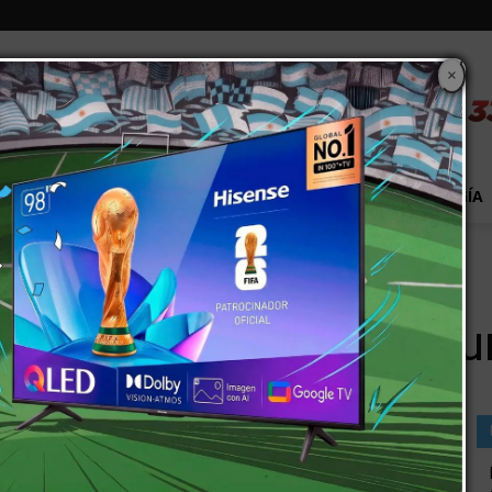
×
S
EXTRA!
MUNDO
PAÍS
EVENTOS
TECNOLOGÍA
der a una vivienda
iones para acceder a u