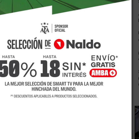
sentó en su discurso de la Asamblea Legislativa un nuevo
evitalizar el Instituto Provincial de la Vivienda. En dicho
para familias que ganen hasta dos salarios mínimos. Estas
ca que más de 60 mil familias de la provincia consigan
 ofrecen son: programa de ahorro previo (para aquellos que
ial, hábitat y asociación público privada (destinado a clase
 se suma el programa Mendoza Construye, lanzado este 1 de
anas, el IPV firmó un acuerdo con el Banco Nación y
proyectos habitacionales para familias con ingresos de
rganismo, Damián Salamone adelantó a dichos medios, que
 ya se corrigió el convenio y "están a la espera de su