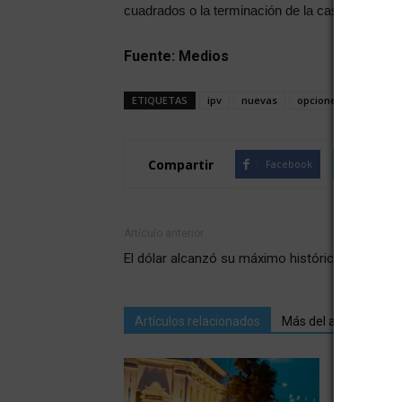
cuadrados o la terminación de la casa propia.
Fuente: Medios
ETIQUETAS
ipv
nuevas
opciones
viviend
Compartir
Facebook
Twitte
Artículo anterior
El dólar alcanzó su máximo histórico
Artículos relacionados
Más del autor