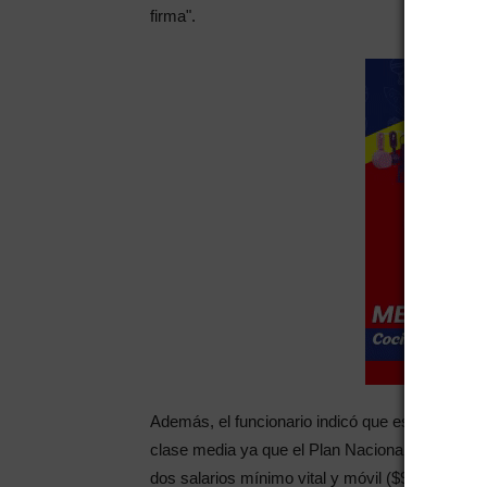
firma".
Además, el funcionario indicó que este nuevo p
clase media ya que el Plan Nacional de Viviend
dos salarios mínimo vital y móvil ($9.500).