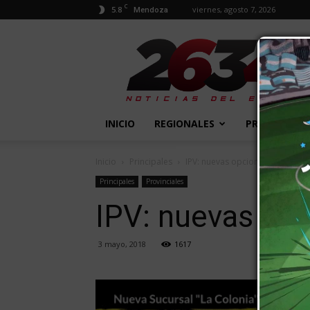
C
5.8
viernes, agosto 7, 2026
Mendoza
2634
Diario
INICIO
REGIONALES
PROVINCIALE
Inicio
Principales
IPV: nuevas opciones para acce
Principales
Provinciales
IPV: nuevas opc
3 mayo, 2018
1617