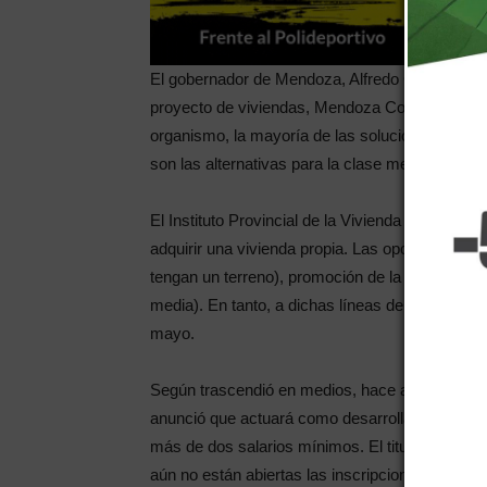
El gobernador de Mendoza, Alfredo Cornejo pre
proyecto de viviendas, Mendoza Construye, para r
organismo, la mayoría de las soluciones serán 
son las alternativas para la clase media.
El Instituto Provincial de la Vivienda (IPV) bus
adquirir una vivienda propia. Las opciones que
tengan un terreno), promoción de la vivienda soc
media). En tanto, a dichas líneas de crédito,
mayo.
Según trascendió en medios, hace algunas sem
anunció que actuará como desarrollador de los 
más de dos salarios mínimos. El titular del o
aún no están abiertas las inscripciones pero que