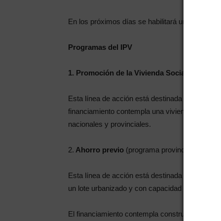
En los próximos días se habilitará una página w
Programas del IPV
1. Promoción de la Vivienda Social
Esta línea de acción está destinada a grupos fa
financiamiento contempla una vivienda nueva. E
nacionales y provinciales.
2.
Ahorro previo
(programa provincial)
Esta línea de acción está destinada a grupos fa
un lote urbanizado y con capacidad de ahorro par
El financiamiento contempla construcción de vi