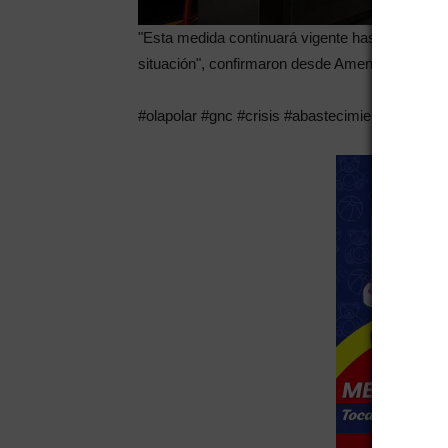
"Esta medida continuará vigente hasta mañana,
situación", confirmaron desde Amena.
#olapolar #gnc #crisis #abastecimiento