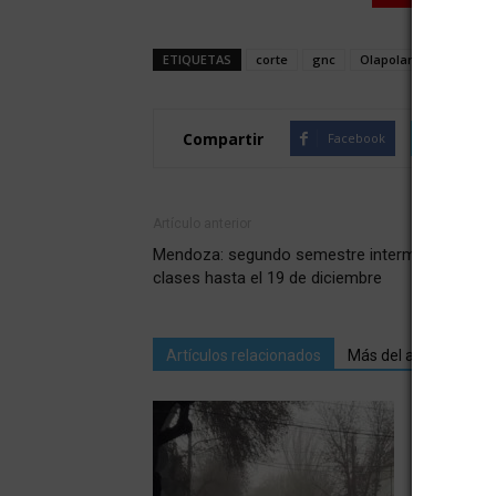
ETIQUETAS
corte
gnc
Olapolar
Compartir
Facebook
Twitte
Artículo anterior
Mendoza: segundo semestre interminable, hab
clases hasta el 19 de diciembre
Artículos relacionados
Más del autor