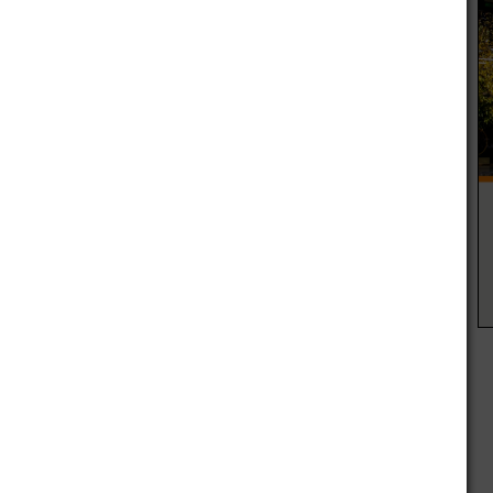
es de Mendoza, confirmó pasadas las 13 de este jueves,
 estaciones de servicio se mantendrá un día más.