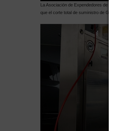
La Asociación de Expendedores de nafta y afin
que el corte total de suministro de GNC de las