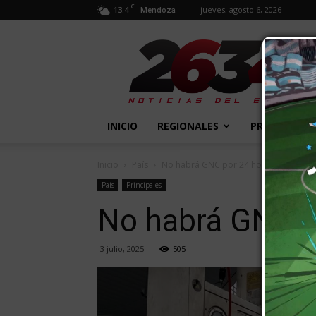
C
13.4
jueves, agosto 6, 2026
Mendoza
2634
Diario
INICIO
REGIONALES
PROVINCIALE
Inicio
País
No habrá GNC por 24 horas más
País
Principales
No habrá GNC p
3 julio, 2025
505