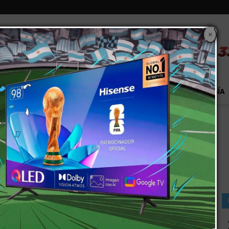
×
S
EXTRA!
MUNDO
PAÍS
EVENTOS
TECNOLOGÍA
or 24 horas más