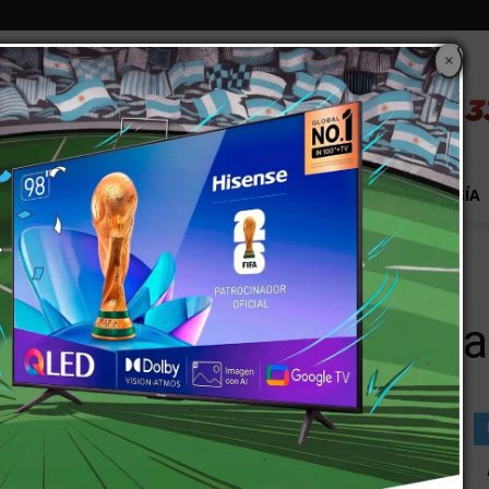
×
S
EXTRA!
MUNDO
PAÍS
EVENTOS
TECNOLOGÍA
 en San Martín
odalidad boquete en Sa