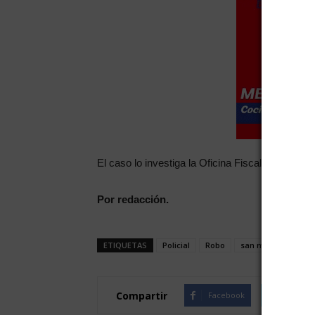
El caso lo investiga la Oficina Fiscal 12 del De
Por redacción.
ETIQUETAS
Policial
Robo
san martín
Compartir
Facebook
Twitte