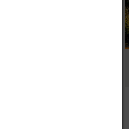
partamento.
r