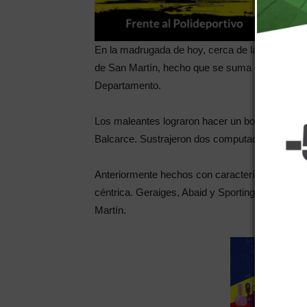
En la madrugada de hoy, cerca de las tres, del
de San Martín, hecho que se suma al menos a ot
Departamento.
Los maleantes lograron hacer un boquete en el t
Balcarce. Sustrajeron dos computadoras y se ret
Anteriormente hechos con características seme
céntrica. Geraiges, Abaid y Sporting han sido 
Martín.