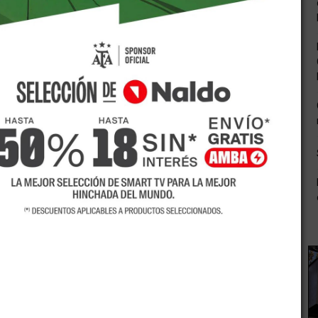
incuentes robaron en el local de Nevada del departamento
ros tres de igual modalidad sucedidos días atrás en el
echo ingresando así a la instalación ubicada en calle
iraron sin dejar rastro alguno.
jantes fueron denunciados por comerciantes de la zona
víctimas de esta ola de boqueteros que está afectando a San