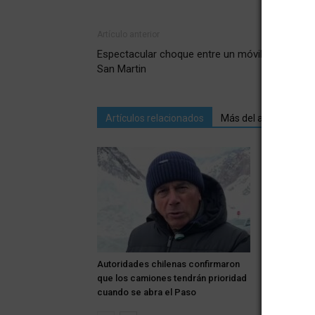
Artículo anterior
Espectacular choque entre un móvil y un auto 
San Martin
Artículos relacionados
Más del autor
Rivadavia: 
bodega Garg
Autoridades chilenas confirmaron
tradicionali
que los camiones tendrán prioridad
cuando se abra el Paso