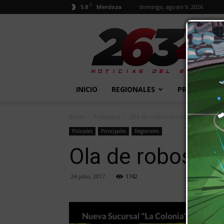
C
5.8
domingo, agosto 9, 2026
Mendoza
2634
Diario
INICIO
REGIONALES
PROVINCIALE
Inicio
Policiales
Ola de robos modalidad boquete
Policiales
Principales
Regionales
Ola de robos m
24 julio, 2017
1742