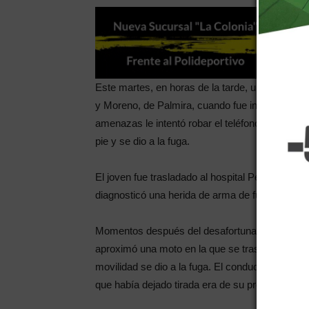
Este martes, en horas de la tarde, un joven de 1
y Moreno, de Palmira, cuando fue interceptad
amenazas le intentó robar el teléfono celular. La
pie y se dio a la fuga.
El joven fue trasladado al hospital Perrupato, d
diagnosticó una herida de arma de fuego en el pie
Momentos después del desafortunado suceso, per
aproximó una moto en la que se trasladaba como
movilidad se dio a la fuga. El conductor del rod
que había dejado tirada era de su propiedad", po