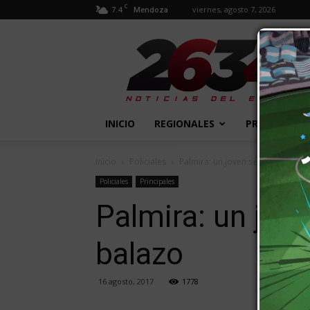
C
7.4
viernes, agosto 7, 2026
Mendoza
2634
Diario
INICIO
REGIONALES
PROVINCIALE
Inicio
Policiales
Palmira: un joven se resistió a un 
Policiales
Principales
Palmira: un jove
balazo
16 agosto, 2017
1778