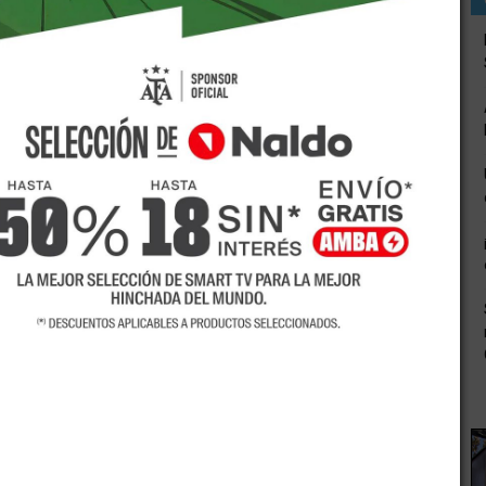
9 años caminaba por la intersección de las calles Bertolini
o por un hombre apodado
El Mocoso
, quien mediante
 víctima se resistió y el delincuente le dio un disparo en un
onde fue asistido por el médico de guardia, quien le
 izquierdo, con orificio de entrada, sin salida.
sonal policial estaba en las inmediaciones del lugar y se
 acompañante el autor material del hecho, que al ver la
ado ingresó a un domicilio, salió y manifestó que "la moto
r lo que fue detenido de inmediato por personal policial.