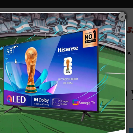
×
S
EXTRA!
MUNDO
PAÍS
EVENTOS
TECNOLOGÍA
robo y le dieron un...
n se resistió a un robo 