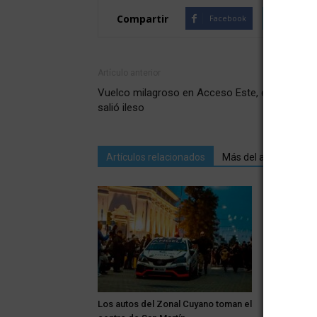
Compartir
Facebook
Twitte
Artículo anterior
Vuelco milagroso en Acceso Este, el conducto
salió ileso
Artículos relacionados
Más del autor
Los autos del Zonal Cuyano toman el
Alerta: el v