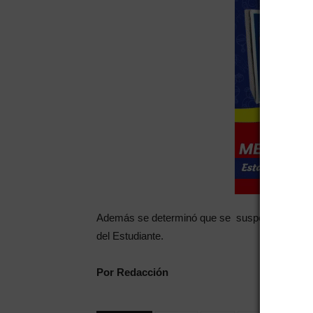
Además se determinó que se suspenderán todas 
del Estudiante.
Por Redacción