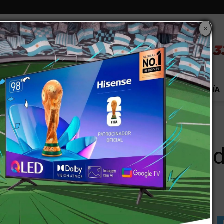
×
S
EXTRA!
MUNDO
PAÍS
EVENTOS
TECNOLOGÍA
ó dos días de duelo por la muerte...
Municipio decretó dos d
el joven operario