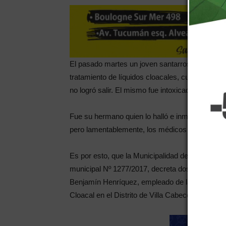
El pasado martes un joven santarrosino perdió la
tratamiento de líquidos cloacales, cuando ingr
no logró salir. El mismo fue intoxicado con ácid
Fue su hermano quien lo halló e inmediatamente 
pero lamentablemente, los médicos no pudieron 
Es por esto, que la Municipalidad de Santa Ros
municipal Nº 1277/2017, decreta dos días de du
Benjamín Henríquez, empleado de la Empresa L
Cloacal en el Distrito de Villa Cabecera, Santa 