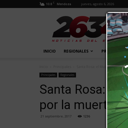
C
10.8
jueves, agosto 6, 2026
Mendoza
2634
Diario
INICIO
REGIONALES
PROVINCIALE
Inicio
Principales
Santa Rosa: el Municipio decret
Principales
Regionales
Santa Rosa: el 
por la muerte d
21 septiembre, 2017
1236