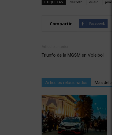
ETIQUETAS
decreto
duelo
joven
operari
Compartir
Facebook
Twitte
Artículo anterior
Triunfo de la MGSM en Voleibol
Artículos relacionados
Más del autor