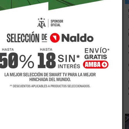
 vida mientras realizaba su trabajo en la planta de
esó a una cámara con una profundidad de cuatro metros y
o sulfúrico emanado por materia fecal.
fue trasladado al hospital con un paro cardiorrespiratorio,
salvar su vida.
a, a cargo de la Intendente Norma Trigo, según la norma
elo departamental por el fallecimiento de Armando
auggero, encargada de llevar a cabo la obra del Sistema
Rosa.