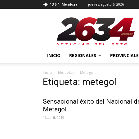
C
13.6
jueves, agosto 6, 2026
Mendoza
2634
Diario
INICIO
REGIONALES
PROVINCIALE
Inicio
Etiquetas
Metegol
Etiqueta: metegol
Sensacional éxito del Nacional d
Metegol
16 abril, 2019