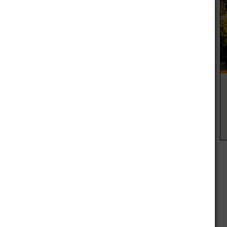
r
Artículo siguiente
En Rivadavia construyen aulas en la vieja
estación del ferrocarril