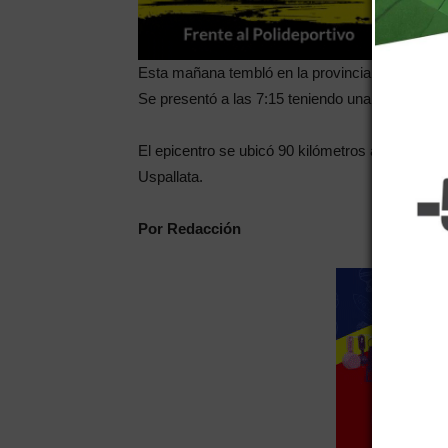
Esta mañana tembló en la provincia, el sismo t
Se presentó a las 7:15 teniendo una profundida
El epicentro se ubicó 90 kilómetros al noroeste
Uspallata.
Por Redacción