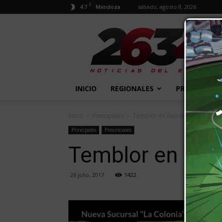
C
4.7
sábado, agosto 8, 2026
Mendoza
2634
Diario
INICIO
REGIONALES
PROVINCIALE
Inicio
Principales
Temblor en Mendoza
Principales
Provinciales
Temblor en Me
26 julio, 2017
1422