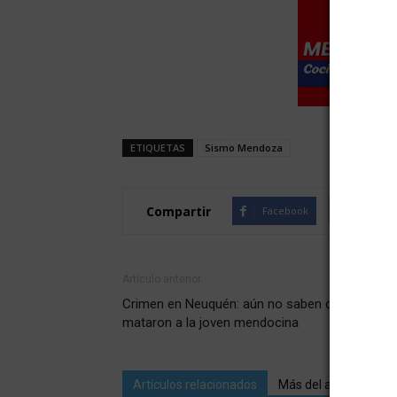
ETIQUETAS
Sismo Mendoza
Compartir
Facebook
Twitte
Artículo anterior
Crimen en Neuquén: aún no saben como
mataron a la joven mendocina
Artículos relacionados
Más del autor