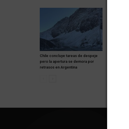
Chile concluye tareas de despeje
Los autos d
pero la apertura se demora por
centro de S
retrasos en Argentina