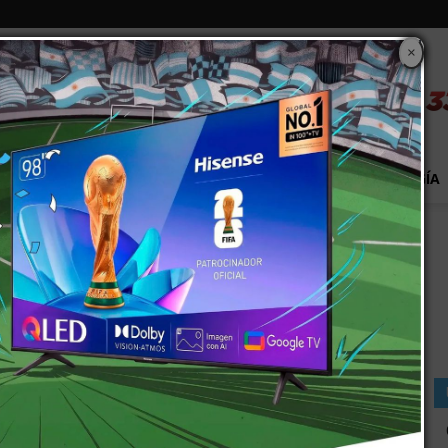
×
S
EXTRA!
MUNDO
PAÍS
EVENTOS
TECNOLOGÍA
ndoza