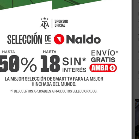
uvo una magnitud de 3,2° grados en la escala de Ritcher.
d de 116 kilómetros.
 de la capital de Mendoza y 43 kilómetros al norte de