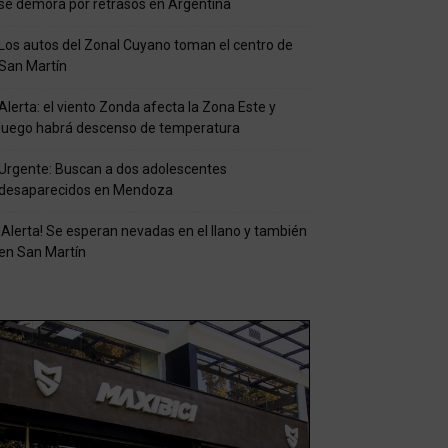
se demora por retrasos en Argentina
Los autos del Zonal Cuyano toman el centro de
San Martín
Alerta: el viento Zonda afecta la Zona Este y
luego habrá descenso de temperatura
Urgente: Buscan a dos adolescentes
desaparecidos en Mendoza
¡Alerta! Se esperan nevadas en el llano y también
en San Martín