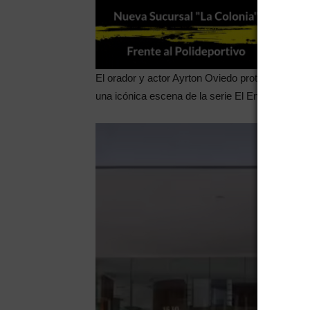
El orador y actor Ayrton Oviedo protagonizó un 
una icónica escena de la serie El Encargado, p