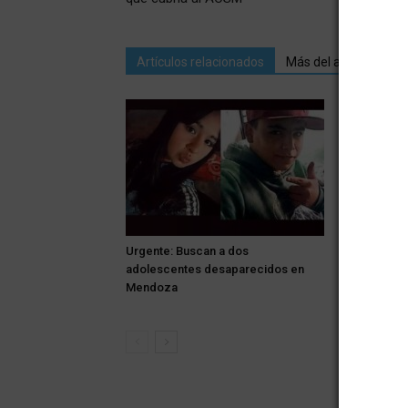
Artículos relacionados
Más del autor
Urgente: Buscan a dos
¡Alerta! Se
adolescentes desaparecidos en
llano y tam
Mendoza