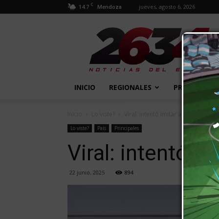
C
14.7
jueves, agosto 6, 2026
Mendoza
2634
Diario
INICIO
REGIONALES
PROVINCIALE
Inicio
Lo viste?
Viral: intentó imitar al “Encargado
Lo viste?
País
Principales
Viral: intentó i
22 junio, 2025
894