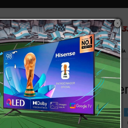
×
S
EXTRA!
MUNDO
PAÍS
EVENTOS
TECNOLOGÍA
” y terminó mal
mitar al “Encargado” y t