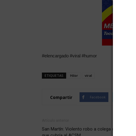
#elencargado #viral #humor
ETIQUETAS
Hilor
viral
Compartir
Facebook
Twitte
Artículo anterior
San Martín: Violento robo a colega de canal 3
que cubría al ACSM