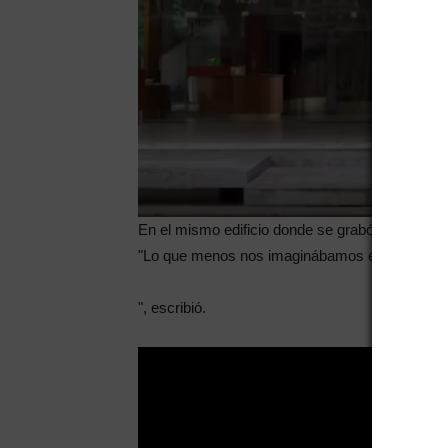
En el mismo edificio donde se grabó la serie, el
"Lo que menos nos imaginábamos era que iba a 
", escribió.