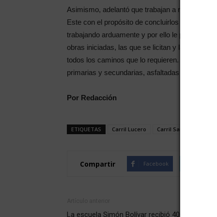
Asimismo, adelantó que trabajan a ritmo sosteni
Este con el propósito de concluirlos antes de q
trabajando arduamente y por ello le pedimos a 
obras iniciadas, las que se licitan y las que 
todos los caminos que lo requieren. En los pró
primarias y secundarias, asfaltadas y en buena
Por Redacción
ETIQUETAS
Carril Lucero
Carril Santos Lugares
Compartir
Facebook
Twitte
Artículo anterior
La escuela Simón Bolívar recibió 400 netbooks