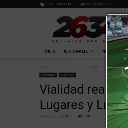
C
13.4
jueves, agosto 6, 2026
Mendoza
2634
Diario
INICIO
REGIONALES
PROVINCIALE
Inicio
Principales
Vialidad realiza mejoras en los 
Principales
Regionales
Vialidad realiza
Lugares y Luce
27 septiembre, 2017
1020