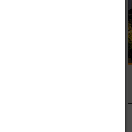
unicipalidad de Junín, que incluirá una avenida con un
ión que abarcará desde el club La Amistad hasta el carril
. “Esto mejora la seguridad para transitar y para la
”, sostuvo el funcionario.