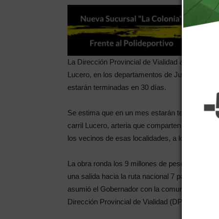
La Dirección Provincial de Vialidad avanza en lo
Lucero, en los departamentos de Junín y San Ma
estarán terminadas en 30 días.
Se estima que en un mes estarán terminadas las
carril Lucero, arteria que comparten los depar
los vecinos de esas localidades, a los que se 
La obra ronda los 9 millones de pesos, vincula l
una salida hacia la ruta nacional 7 para los 
asumió el Gobernador con la comunidad del Este
Dirección Provincial de Vialidad (DPV).