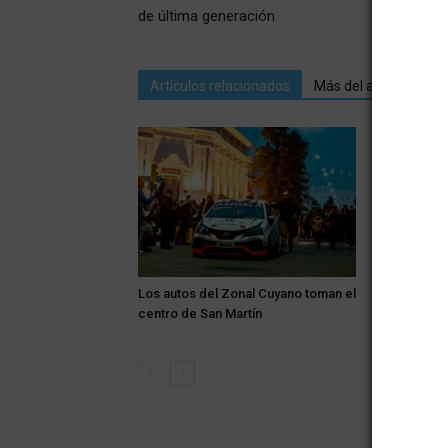
de última generación
Artículos relacionados
Más del autor
Los autos del Zonal Cuyano toman el
Alerta: el v
centro de San Martín
Zona Este 
de tempera