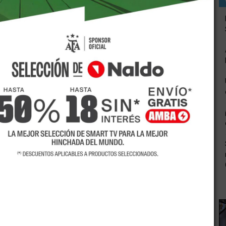
s trabajos de mejora del carril Santos Lugares y carril
rtín. Los trabajos tienen una extensión de 8 kilómetros y
 tareas de sellado asfáltico sobre carril Santos Lugares y
tamentos de Junín y San Martín y que es muy transitada por
suman los habitantes de Rivadavia.
os distritos de Ingeniero Giagnoni y Alto Verde y constituye
departamentos señalados. “Cumplimos con el compromiso que
”, afirmó Jorge García Salazar, director consejero de la