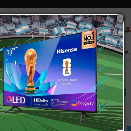
×
S
EXTRA!
MUNDO
PAÍS
EVENTOS
TECNOLOGÍA
carriles Santos Lugares y Lucero
 mejoras en los carrile
ro